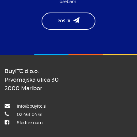
osebam.
POŠLJI
BuyITC d.o.o.
Prvomajska ulica 30
2000 Maribor
info@buyitc.si
02 461 04 61
Sledite nam