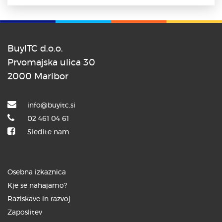
BuyITC d.o.o.
Prvomajska ulica 30
2000 Maribor
info@buyitc.si
02 461 04 61
Sledite nam
Osebna izkaznica
Kje se nahajamo?
Raziskave in razvoj
Zaposlitev