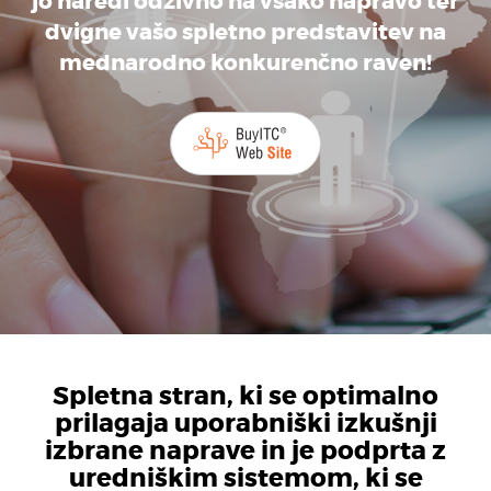
jo naredi odzivno na vsako napravo ter
dvigne vašo spletno predstavitev na
mednarodno konkurenčno raven!
Spletna stran, ki se optimalno
prilagaja uporabniški izkušnji
izbrane naprave in je podprta z
uredniškim sistemom, ki se