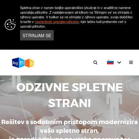
Spletna stran v namen boljše uporabniške izkušnje in v analitične namene
uporablja piškotke. Z nadaljevanjem ali klikom na 'Strinjam se' se strinjate z
njihovo uporabo. V kolikor se ne strinjate z njihovo uporabo, svojo določitev
izrazite v
nastavitvah uporabe piškotov
, kjer lahko tudi preberete več o
uporabi piškotov.
STRINJAM SE
keyboard_arrow_down
ODZIVNE SPLETNE
STRANI
Rešitev s sodobnim pristopom modernizira
vašo spletno stran,