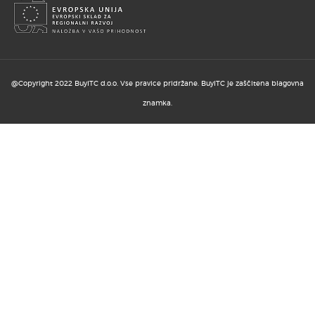
20. MAJ 2026
Kako izboljšati uporabniško
izkušnjo brez velikih ...
@Copyright 2022 BuyITC d.o.o. Vse pravice pridržane. BuyITC je zaščitena blagovna
znamka.
13. MAJ 2026
Kako B2B in B2C spletna trgovina
podpirata rast ...