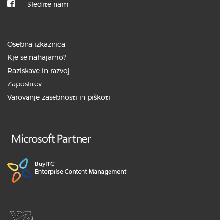
Sledite nam
3. JUNIJ 2026
Osebna izkaznica
Kako BuyITC digitalni asistent
Kje se nahajamo?
spreminja spletno ...
Raziskave in razvoj
Zaposlitev
Varovanje zasebnosti in piškoti
27. MAJ 2026
UI kot vaš novi sodelavec: Od
avtomatizacije do ...