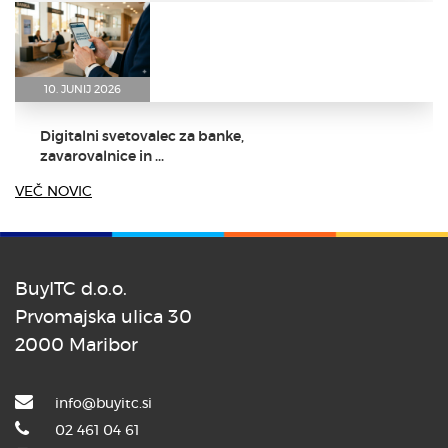
10. JUNIJ 2026
Digitalni svetovalec za banke,
zavarovalnice in ...
VEČ NOVIC
BuyITC d.o.o.
8. JUNIJ 2026
Prvomajska ulica 30
2000 Maribor
Dr. Aleš Zebec kot slavnostni
govornik na ...
info@buyitc.si
02 461 04 61