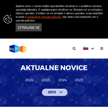
Spletna stran v namen boljše uporabniške izkušnje in v analitične namene
uporablja piškotke. Z nadaljevanjem ali klikom na 'Strinjam se' se strinjate z
njihovo uporabo. V kolikor se ne strinjate z njihovo uporabo, svojo določitev
izrazite v
nastavitvah uporabe piškotov
, kjer lahko tudi preberete več o
uporabi piškotov.
STRINJAM SE
keyboard_arrow_down
AKTUALNE NOVICE
2026
2025
2024
2023
keyboard_arrow_down
2013