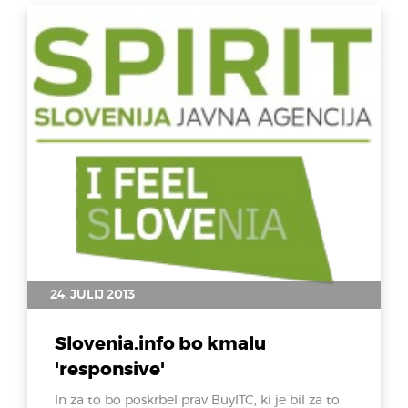
24. JULIJ 2013
Slovenia.info bo kmalu
'responsive'
In za to bo poskrbel prav BuyITC, ki je bil za to