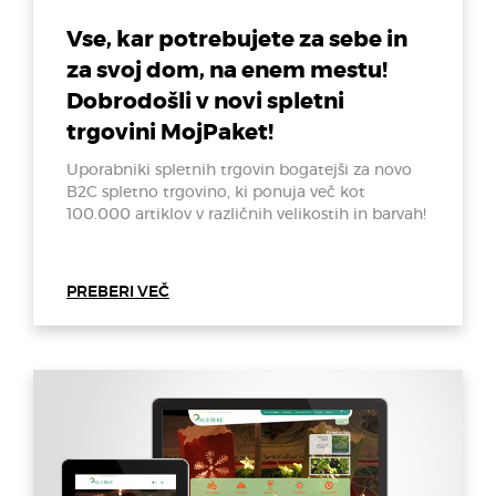
Vse, kar potrebujete za sebe in
za svoj dom, na enem mestu!
Dobrodošli v novi spletni
trgovini MojPaket!
Uporabniki spletnih trgovin bogatejši za novo
B2C spletno trgovino, ki ponuja več kot
100.000 artiklov v različnih velikostih in barvah!
PREBERI VEČ