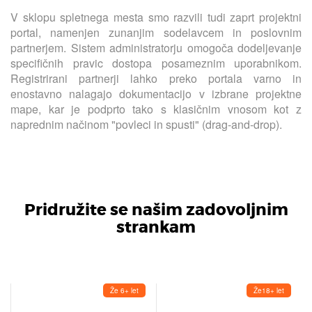
V sklopu spletnega mesta smo razvili tudi zaprt projektni
portal, namenjen zunanjim sodelavcem in poslovnim
partnerjem. Sistem administratorju omogoča dodeljevanje
specifičnih pravic dostopa posameznim uporabnikom.
Registrirani partnerji lahko preko portala varno in
enostavno nalagajo dokumentacijo v izbrane projektne
mape, kar je podprto tako s klasičnim vnosom kot z
naprednim načinom "povleci in spusti" (drag-and-drop).
Pridružite se našim zadovoljnim
strankam
Že 6+ let
Že18+ let