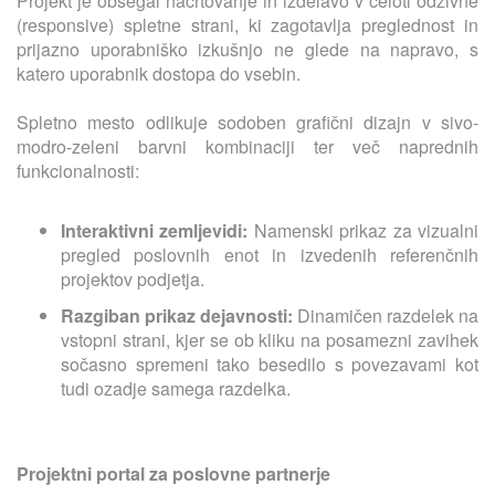
Projekt je obsegal načrtovanje in izdelavo v celoti odzivne
(responsive) spletne strani, ki zagotavlja preglednost in
prijazno uporabniško izkušnjo ne glede na napravo, s
katero uporabnik dostopa do vsebin.
Spletno mesto odlikuje sodoben grafični dizajn v sivo-
modro-zeleni barvni kombinaciji ter več naprednih
funkcionalnosti:
Interaktivni zemljevidi:
Namenski prikaz za vizualni
pregled poslovnih enot in izvedenih referenčnih
projektov podjetja.
Razgiban prikaz dejavnosti:
Dinamičen razdelek na
vstopni strani, kjer se ob kliku na posamezni zavihek
sočasno spremeni tako besedilo s povezavami kot
tudi ozadje samega razdelka.
Projektni portal za poslovne partnerje