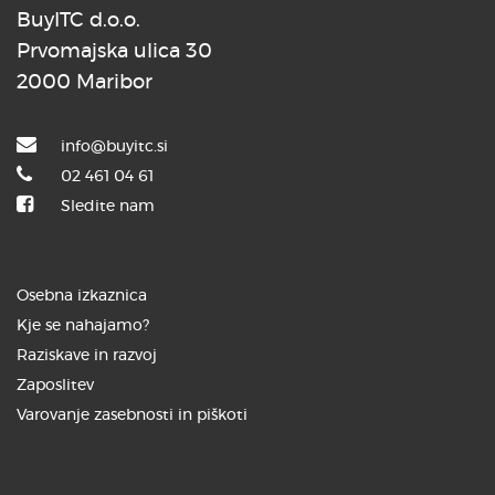
BuyITC d.o.o.
Prvomajska ulica 30
2000 Maribor
info@buyitc.si
02 461 04 61
Sledite nam
Osebna izkaznica
Kje se nahajamo?
Raziskave in razvoj
Zaposlitev
Varovanje zasebnosti in piškoti