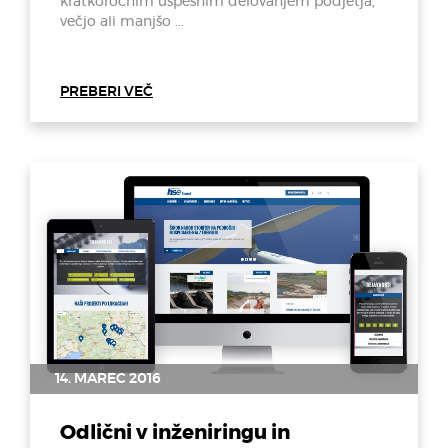
kratkoročnim uspešnim delovanjem podjetja,
večjo ali manjšo ...
PREBERI VEČ
14. MAREC 2016
Odlični v inženiringu in