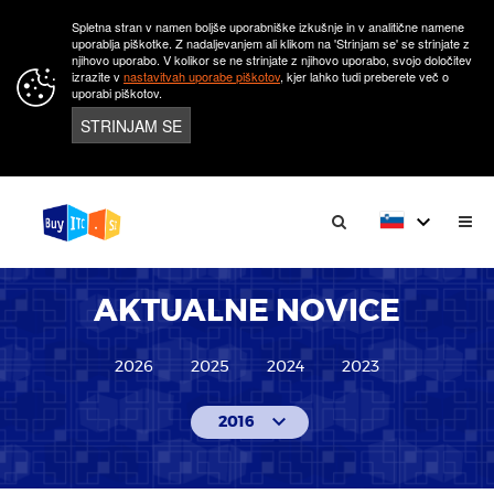
Spletna stran v namen boljše uporabniške izkušnje in v analitične namene
uporablja piškotke. Z nadaljevanjem ali klikom na 'Strinjam se' se strinjate z
njihovo uporabo. V kolikor se ne strinjate z njihovo uporabo, svojo določitev
izrazite v
nastavitvah uporabe piškotov
, kjer lahko tudi preberete več o
uporabi piškotov.
STRINJAM SE
keyboard_arrow_down
AKTUALNE NOVICE
2026
2025
2024
2023
keyboard_arrow_down
2016