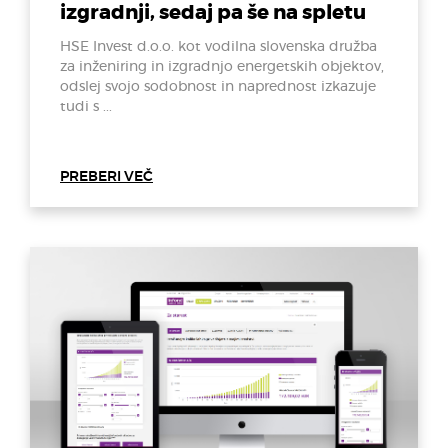
izgradnji, sedaj pa še na spletu
HSE Invest d.o.o. kot vodilna slovenska družba
za inženiring in izgradnjo energetskih objektov,
odslej svojo sodobnost in naprednost izkazuje
tudi s ...
PREBERI VEČ