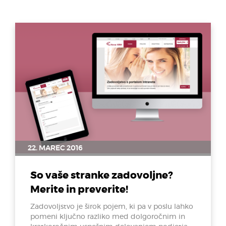
22. MAREC 2016
So vaše stranke zadovoljne?
Merite in preverite!
Zadovoljstvo je širok pojem, ki pa v poslu lahko
pomeni ključno razliko med dolgoročnim in