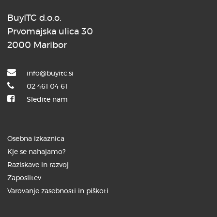
BuyITC d.o.o.
Prvomajska ulica 30
2000 Maribor
info@buyitc.si
02 461 04 61
Sledite nam
Osebna izkaznica
Kje se nahajamo?
Raziskave in razvoj
Zaposlitev
Varovanje zasebnosti in piškoti